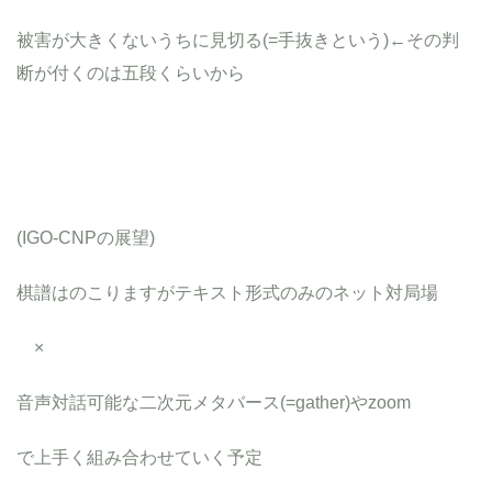
被害が大きくないうちに見切る(=手抜きという)←その判
断が付くのは五段くらいから
(IGO-CNPの展望)
棋譜はのこりますがテキスト形式のみのネット対局場
×
音声対話可能な二次元メタバース(=gather)やzoom
で上手く組み合わせていく予定