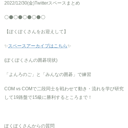
2022/12/30(金)Twitterスペースまとめ
⚪️⚫️⚪️⚫️⚪️⚫️⚪️⚫️⚪️
【ぽくぽくさんをお迎えして】
✨
スペースアーカイブはこちら
✨
(ぽくぽくさんの囲碁現状)
「よんろのご」と「みんなの囲碁」で練習
COM vs COMで二段同士を戦わせて動き・流れを学び研究
して19路盤で15級に勝利するところまで！
ぽくぽくさんからの質問