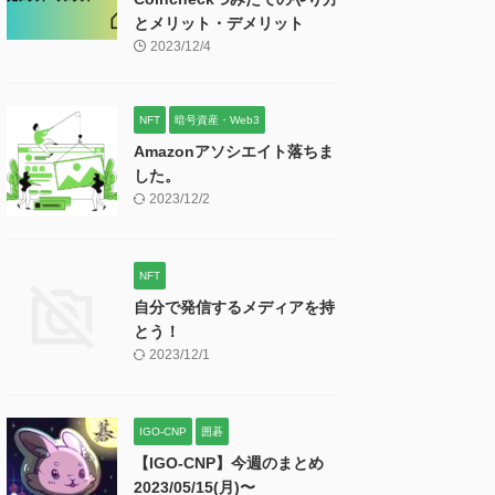
とメリット・デメリット
2023/12/4
NFT
暗号資産・Web3
Amazonアソシエイト落ちま
した。
2023/12/2
NFT
自分で発信するメディアを持
とう！
2023/12/1
IGO-CNP
囲碁
【IGO-CNP】今週のまとめ
2023/05/15(月)〜