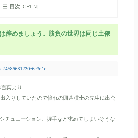
目次
[
OPEN
]
憧れるのは辞めましょう。勝負の世界は同じ土俵
340d74589661220c6c3d1a
の言葉より
院に出入りしていたので憧れの囲碁棋士の先生に出会
シチュエーション、握手など求めてしまいそうな