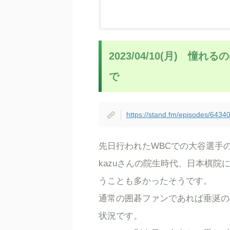
2023/04/10(月) 
で
https://stand.fm/episodes/64
先日行われたWBCでの大谷選手
kazuさんの院生時代、日本棋
うことも多かったそうです。
通常の囲碁ファンであれば垂涎の
状況です。