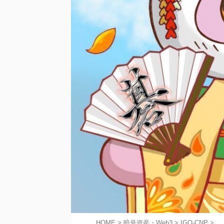
HOME
>
暗号資産・Web3
>
IGO-CNP
>