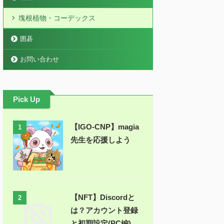
塊根植物・コーデックス
囲碁
お問い合わせ
Pick Up
【IGO-CNP】magia
1
先生を応援しよう
【NFT】Discordと
2
は？アカウント登録
と初期設定(PC編)