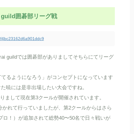
rai guild囲碁部リーグ戦
355f4bc23162d6a901ddc9
urai guildでは囲碁部がありましてそちらにてリーグ
盤で打てるようになろう」がコンセプトになっています
つけた暁には是非出場したい大会ですね。
おりまして現在第3クールが開催されています。
に分かれて行っていましたが、第2クールからはさら
プロ！）が追加されて総勢40〜50名で日々戦いが