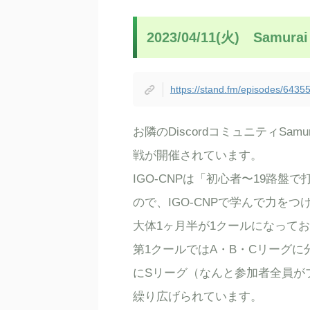
2023/04/11(火) Samu
https://stand.fm/episodes/64
お隣のDiscordコミュニティSam
戦が開催されています。
IGO-CNPは「初心者〜19路
ので、IGO-CNPで学んで力を
大体1ヶ月半が1クールになって
第1クールではA・B・Cリーグ
にSリーグ（なんと参加者全員が
繰り広げられています。