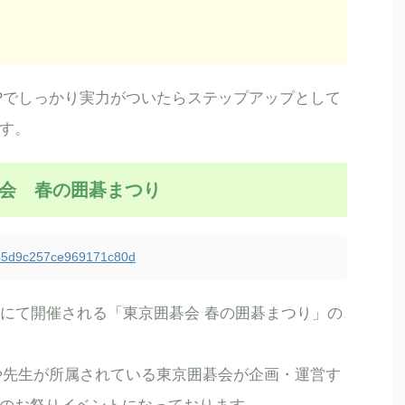
NPでしっかり実力がついたらステップアップとして
す。
京囲碁会 春の囲碁まつり
36b5d9c257ce969171c80d
本棋院にて開催される「東京囲碁会 春の囲碁まつり」の
ーや先生が所属されている東京囲碁会が企画・運営す