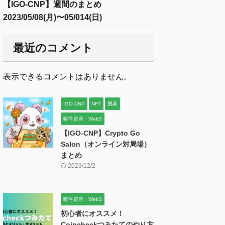
【IGO-CNP】週間のまとめ
2023/05/08(月)〜05/014(日)
最近のコメント
表示できるコメントはありません。
IGO-CNP
NFT
囲碁
暗号資産・Web3
【IGO-CNP】Crypto Go
Salon（オンライン対局場）
まとめ
2023/12/2
暗号資産・Web3
初心者にオススメ！
Coincheckつみたてのやり方